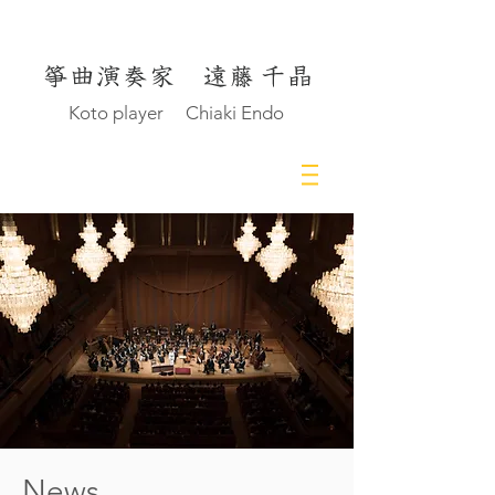
Koto player Chiaki Endo
News