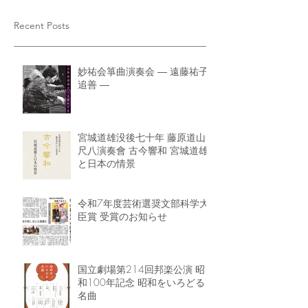
Recent Posts
妙祐会箏曲演奏会 ― 遠藤祐子
追善 ―
宮城道雄没後七十年 藤原道山
尺八演奏會 古今響和 宮城道雄
と日本の情景
令和7年度芸術選奨文部科学大
臣賞 受賞のお知らせ
国立劇場第214回邦楽公演 昭
和100年記念 昭和をいろどる
名曲