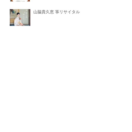
山脇貴久恵 箏リサイタル
令和8年度春季 三曲名流演奏会
第48回 尺八・箏・三絃による
伝統音楽の祭典 関東演奏大会
《更新》遠藤千晶 箏リサイタル-solo- パン
フレット公開のお知らせ
特別演奏会「名曲コレクショ
ン」ニューイヤーコンサート