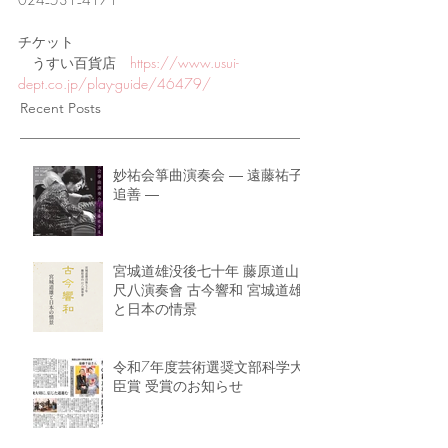
チケット
　うすい百貨店　
https://www.usui-
dept.co.jp/play-guide/46479/
Recent Posts
妙祐会箏曲演奏会 ― 遠藤祐子
追善 ―
宮城道雄没後七十年 藤原道山
尺八演奏會 古今響和 宮城道雄
と日本の情景
令和7年度芸術選奨文部科学大
臣賞 受賞のお知らせ