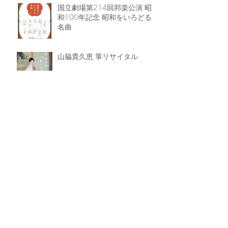
国立劇場第214回邦楽公演 昭
和100年記念 昭和をいろどる
名曲
山脇貴久恵 箏リサイタル
令和8年度春季 三曲名流演奏会
第48回 尺八・箏・三絃による
伝統音楽の祭典 関東演奏大会
《更新》遠藤千晶 箏リサイタル-solo- パン
フレット公開のお知らせ