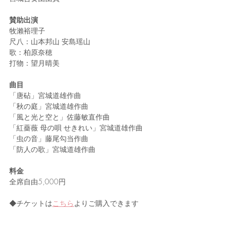
賛助出演
牧瀨裕理子
尺八：山本邦山 安島瑶山
歌：柏原奈穂
打物：望月晴美
曲目
「唐砧」宮城道雄作曲
「秋の庭」宮城道雄作曲
「風と光と空と」佐藤敏直作曲
「紅薔薇 母の唄 せきれい」宮城道雄作曲
「虫の音」藤尾勾当作曲
「防人の歌」宮城道雄作曲
料金
全席自由5,000円
◆チケットは
こちら
よりご購入できます