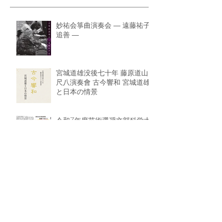
妙祐会箏曲演奏会 ― 遠藤祐子
追善 ―
宮城道雄没後七十年 藤原道山
尺八演奏會 古今響和 宮城道雄
と日本の情景
令和7年度芸術選奨文部科学大
臣賞 受賞のお知らせ
国立劇場第214回邦楽公演 昭
和100年記念 昭和をいろどる
名曲
山脇貴久恵 箏リサイタル