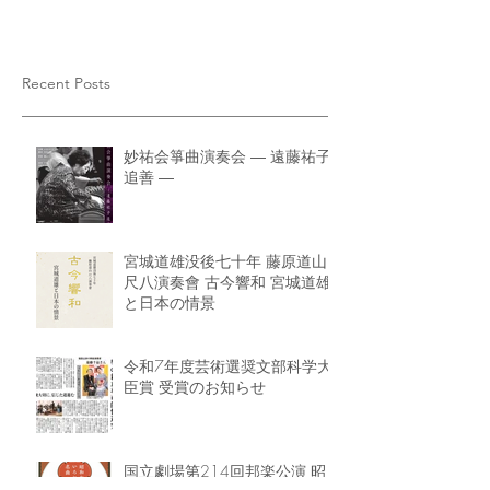
Recent Posts
妙祐会箏曲演奏会 ― 遠藤祐子
追善 ―
宮城道雄没後七十年 藤原道山
尺八演奏會 古今響和 宮城道雄
と日本の情景
令和7年度芸術選奨文部科学大
臣賞 受賞のお知らせ
国立劇場第214回邦楽公演 昭