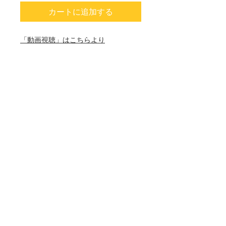
カートに追加する
「動画視聴」はこちらより
2009年5月9日に開催したフルオーケ
ストラ
東京シティ・フィルハーモニック管弦
楽団
本名徹次指揮を招いてのリサイタルを
収録
返品・返金ポリシー
商品に欠陥がある場合を除き、返品不
商品の配送について
可。
ご注文確定後のキャンセル、変更はで
送料430円が加算されます。
きませんのでご注意ください。
2枚以上ご購入の場合は送料無料で
す。